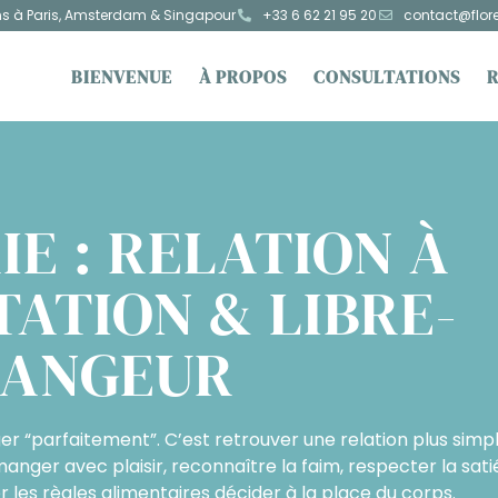
ns à Paris, Amsterdam & Singapour
+33 6 62 21 95 20
contact@flor
BIENVENUE
À PROPOS
CONSULTATIONS
E : RELATION À
TATION & LIBRE-
ANGEUR
 “parfaitement”. C’est retrouver une relation plus simpl
anger avec plaisir, reconnaître la faim, respecter la satié
er les règles alimentaires décider à la place du corps.