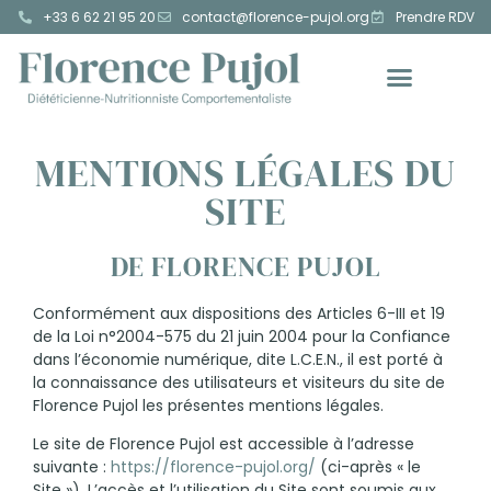
+33 6 62 21 95 20
contact@florence-pujol.org
Prendre RDV
MENTIONS LÉGALES DU
SITE
DE FLORENCE PUJOL
Conformément aux dispositions des Articles 6-III et 19
de la Loi n°2004-575 du 21 juin 2004 pour la Confiance
dans l’économie numérique, dite L.C.E.N., il est porté à
la connaissance des utilisateurs et visiteurs du site de
Florence Pujol les présentes mentions légales.
Le site de Florence Pujol est accessible à l’adresse
suivante :
https://florence-pujol.org/
(ci-après « le
Site »). L’accès et l’utilisation du Site sont soumis aux