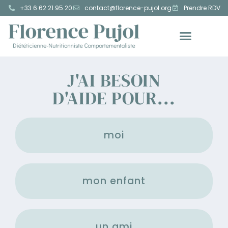
+33 6 62 21 95 20
contact@florence-pujol.org
Prendre RDV
J'AI BESOIN
D'AIDE POUR...
J
moi
mon enfant
un ami