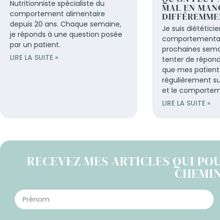
Nutritionniste spécialiste du
MAL EN MAN
comportement alimentaire
DIFFÉREMME
depuis 20 ans. Chaque semaine,
Je suis diététici
je réponds à une question posée
comportementali
par un patient.
prochaines semai
LIRE LA SUITE »
tenter de répond
que mes patien
régulièrement su
et le comportem
LIRE LA SUITE »
RECEVEZ MES ARTICLES QUI PO
CHEMI