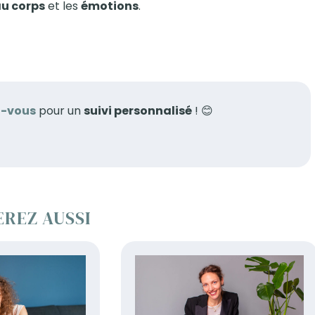
u corps
et les
émotions
.
z-vous
pour un
suivi personnalisé
! 😊
EREZ AUSSI