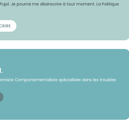
Pujol. Je pourrai me désinscrire à tout moment. La Politique
CRIRE
L
ionniste Comportementaliste spécialisée dans les troubles