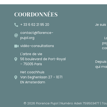
COORDONNÉES
+ 33 6 62 21 95 20
Je suis
contact@florence-
pujol.org
L
ps
vidéo-consultations
com
L'arbre de vie
56 boulevard de Port-Royal
Depuis
- 75005 Paris
qui man
Het coachhuis
Van Eeghenlaan 27 - 1071
EN Amsterdam
© 2026 Florence Pujol | Numéro Adeli 759503477 | Tou