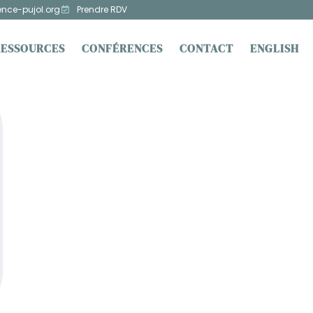
ence-pujol.org
Prendre RDV
RESSOURCES
CONFÉRENCES
CONTACT
ENGLISH