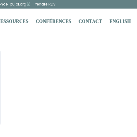
ence-pujol.org
Prendre RDV
RESSOURCES
CONFÉRENCES
CONTACT
ENGLISH