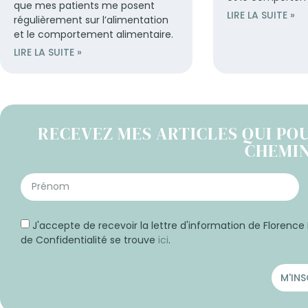
que mes patients me posent
LIRE LA SUITE »
régulièrement sur l’alimentation
et le comportement alimentaire.
LIRE LA SUITE »
RECEVEZ MES ARTICLES QUI PO
CHEMI
J'accepte de recevoir la lettre d'information de Florence 
de Confidentialité se trouve
ici
.
M'INS